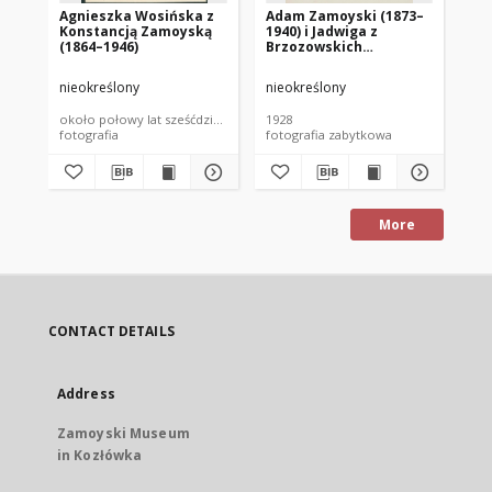
Agnieszka Wosińska z
Adam Zamoyski (1873–
Ad
Konstancją Zamoyską
1940) i Jadwiga z
re
(1864–1946)
Brzozowskich
Aleksandrowa
Zamoyska (1908–1998)
nieokreślony
nieokreślony
nie
około połowy lat sześćdziesiątych XIX wieku
1928
192
fotografia
fotografia zabytkowa
fot
More
CONTACT DETAILS
Address
Zamoyski Museum
in Kozłówka