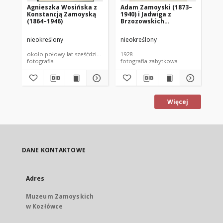
Agnieszka Wosińska z
Adam Zamoyski (1873–
Ad
Konstancją Zamoyską
1940) i Jadwiga z
re
(1864–1946)
Brzozowskich
Aleksandrowa
Zamoyska (1908–1998)
nieokreślony
nieokreślony
nie
około połowy lat sześćdziesiątych XIX wieku
1928
192
fotografia
fotografia zabytkowa
fot
Więcej
DANE KONTAKTOWE
Adres
Muzeum Zamoyskich
w Kozłówce