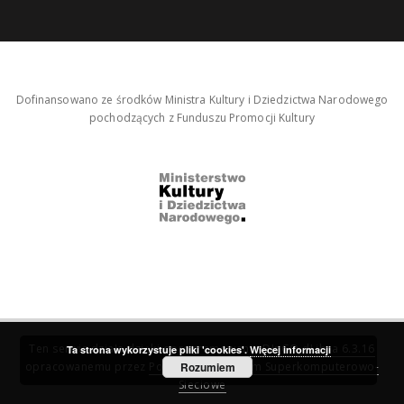
Dofinansowano ze środków Ministra Kultury i Dziedzictwa Narodowego
pochodzących z Funduszu Promocji Kultury
Ten serwis działa dzięki oprogramowaniu
DInGO dLibra 6.3.16
Ta strona wykorzystuje pliki 'cookies'.
Więcej informacji
opracowanemu przez
Poznańskie Centrum Superkomputerowo-
Rozumiem
Sieciowe