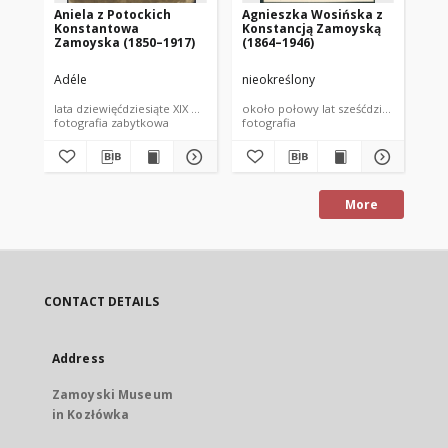
Aniela z Potockich
Agnieszka Wosińska z
Ad
Konstantowa
Konstancją Zamoyską
194
Zamoyska (1850–1917)
(1864–1946)
Br
Al
Za
Adéle
nieokreślony
nie
lata dziewięćdziesiąte XIX wieku
około połowy lat sześćdziesiątych XIX
192
fotografia zabytkowa
fotografia
fot
More
CONTACT DETAILS
Address
Zamoyski Museum
in Kozłówka