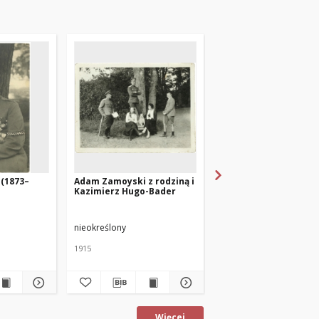
(1873–
Adam Zamoyski z rodziną i
Adam Zamoyski (1873
Kazimierz Hugo-Bader
1940) z synem Micha
(1901-1957)
nieokreślony
nieokreślony
1915
około 1910 roku
fotografia zabytkowa
Więcej