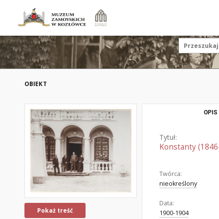
OBIEKT
OPIS
Tytuł:
Konstanty (1846
Twórca:
nieokreślony
Data:
Pokaż treść
1900-1904