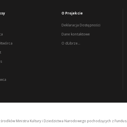
ksy
O Projekcie
Deklaracja Dostępności
ca
Dane kontaktowe
łtwórca
O dLibrze...
t
es
wca
środków Ministra Kultury i Dziedzictwa Narodowego pochodzących z Fundusz