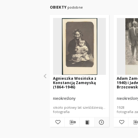
OBIEKTY
podobne
Agnieszka Wosińska z
Adam Zamo
Konstancją Zamoyską
1940) i Jad
(1864–1946)
Brzozowsk
Aleksandr
(1908–1998
nieokreślony
nieokreślon
około połowy lat sześćdziesiątych XIX wieku
1928
fotografia
fotografia z