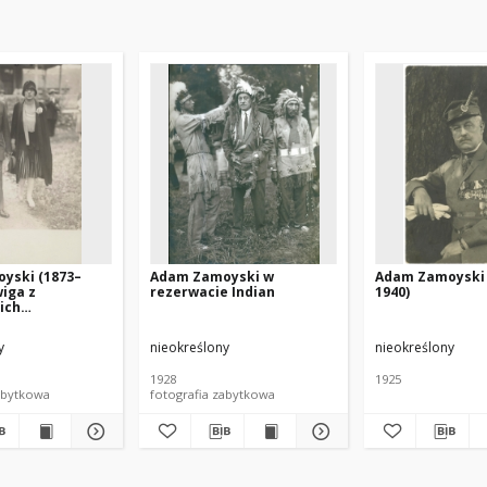
yski (1873–
Adam Zamoyski w
Adam Zamoyski 
wiga z
rezerwacie Indian
1940)
ich
owa Zamoyska
)
y
nieokreślony
nieokreślony
1928
1925
abytkowa
fotografia zabytkowa