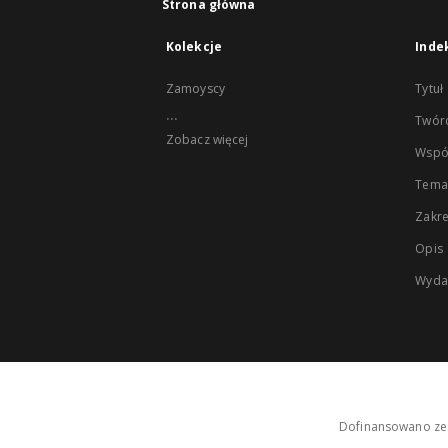
Strona główna
Kolekcje
Inde
Zamoyscy
Tytuł
...
Twór
Zobacz więcej
Wspó
Tema
Zakr
Opis
Wyda
Dofinansowano ze 