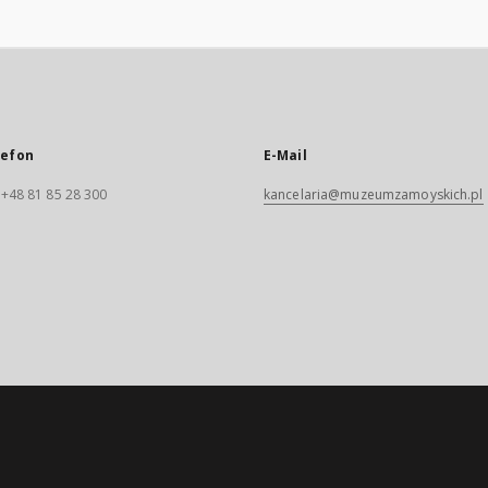
lefon
E-Mail
. +48 81 85 28 300
kancelaria@muzeumzamoyskich.pl