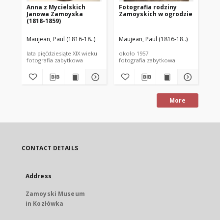
Anna z Mycielskich
Fotografia rodziny
Ja
Janowa Zamoyska
Zamoyskich w ogrodzie
187
(1818-1859)
Maujean, Paul (1816-18..)
Maujean, Paul (1816-18..)
Mau
lata pięćdziesiąte XIX wieku
około 1957
oko
fotografia zabytkowa
fotografia zabytkowa
fot
More
CONTACT DETAILS
Address
Zamoyski Museum
in Kozłówka