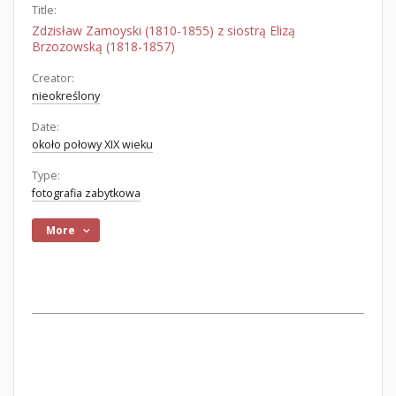
Title:
Zdzisław Zamoyski (1810-1855) z siostrą Elizą
Brzozowską (1818-1857)
Creator:
nieokreślony
Date:
około połowy XIX wieku
Type:
fotografia zabytkowa
More