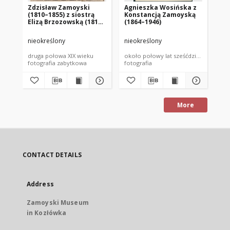
Zdzisław Zamoyski
Agnieszka Wosińska z
Ad
(1810–1855) z siostrą
Konstancją Zamoyską
194
Elizą Brzozowską (1818–
(1864–1946)
Br
1857)
Al
Za
nieokreślony
nieokreślony
nie
druga połowa XIX wieku
około połowy lat sześćdziesiątych XIX
192
fotografia zabytkowa
fotografia
fot
More
CONTACT DETAILS
Address
Zamoyski Museum
in Kozłówka