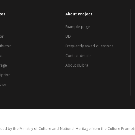
xes
About Project
Example page
or
DD
ibutor
Frequently asked questions
ct
Contact details
rage
About dLibra
iption
sher
ced by the Ministry of Culture and National Heritage from the Culture Promo