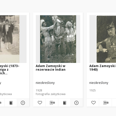
yski (1873–
Adam Zamoyski w
Adam Zamoyski 
wiga z
rezerwacie Indian
1940)
ich
owa Zamoyska
)
y
nieokreślony
nieokreślony
1928
1925
abytkowa
fotografia zabytkowa