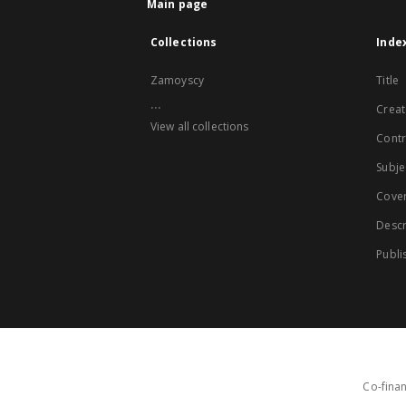
Main page
Collections
Inde
Zamoyscy
Title
...
Creat
View all collections
Contr
Subje
Cove
Descr
Publi
Co-finan