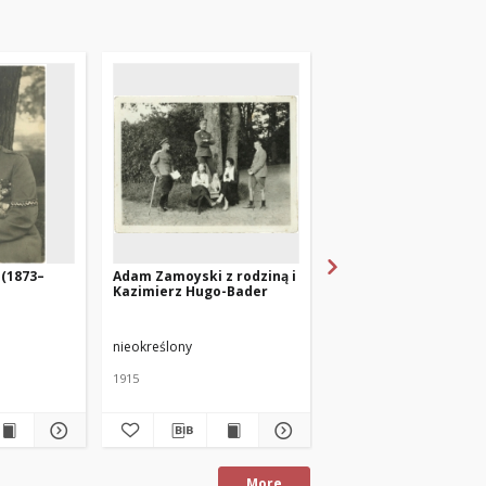
(1873–
Adam Zamoyski z rodziną i
Adam Zamoyski (1873
Kazimierz Hugo-Bader
1940) z synem Micha
(1901-1957)
nieokreślony
nieokreślony
1915
około 1910 roku
fotografia zabytkowa
More