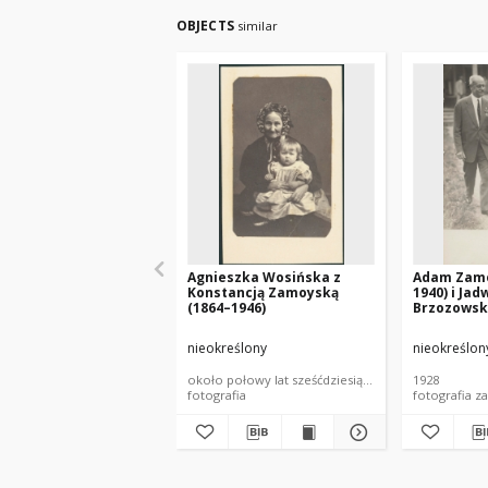
OBJECTS
similar
Agnieszka Wosińska z
Adam Zamo
Konstancją Zamoyską
1940) i Jad
(1864–1946)
Brzozowsk
Aleksandr
(1908–1998
nieokreślony
nieokreślon
około połowy lat sześćdziesiątych XIX wieku
1928
fotografia
fotografia z