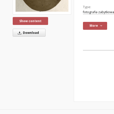
Type:
fotografia zabytkow
Show content
More
Download