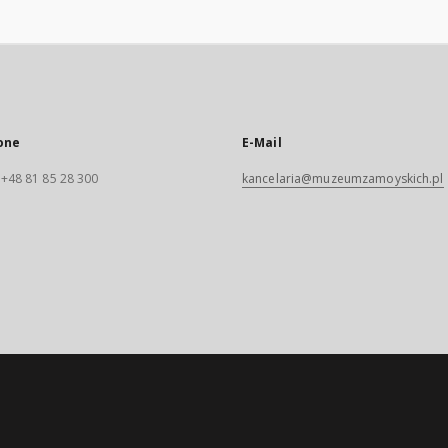
one
E-Mail
. +48 81 85 28 300
kancelaria@muzeumzamoyskich.pl