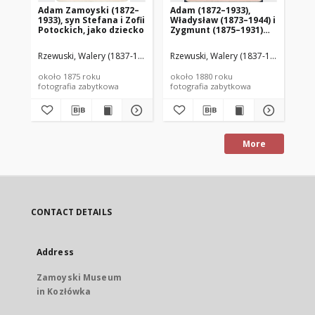
Adam Zamoyski (1872–
Adam (1872–1933),
An
1933), syn Stefana i Zofii
Władysław (1873–1944) i
Za
Potockich, jako dziecko
Zygmunt (1875–1931)
Wą
Zamoyscy
Rzewuski, Walery (1837-1888) (zakład fotograficzny)
Rzewuski, Walery (1837-1888) (zakład
Rze
około 1875 roku
około 1880 roku
kon
fotografia zabytkowa
fotografia zabytkowa
fot
More
CONTACT DETAILS
Address
Zamoyski Museum
in Kozłówka