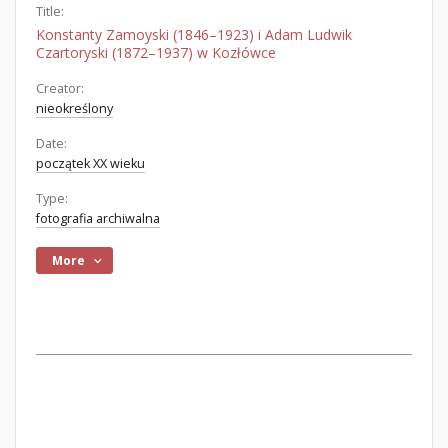
Title:
Konstanty Zamoyski (1846–1923) i Adam Ludwik
Czartoryski (1872–1937) w Kozłówce
Creator:
nieokreślony
Date:
początek XX wieku
Type:
fotografia archiwalna
More