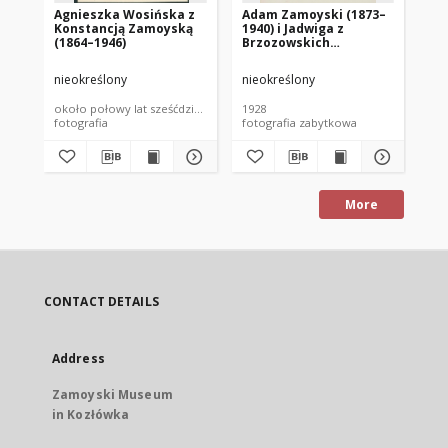
Agnieszka Wosińska z
Adam Zamoyski (1873–
Ad
Konstancją Zamoyską
1940) i Jadwiga z
re
(1864–1946)
Brzozowskich
Aleksandrowa
Zamoyska (1908–1998)
nieokreślony
nieokreślony
nie
około połowy lat sześćdziesiątych XIX wieku
1928
192
fotografia
fotografia zabytkowa
fot
More
CONTACT DETAILS
Address
Zamoyski Museum
in Kozłówka