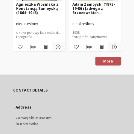
Agnieszka Wosińska z
Adam Zamoyski (1873–
Ad
Konstancją Zamoyską
1940) i Jadwiga z
re
(1864–1946)
Brzozowskich
Aleksandrowa
Zamoyska (1908–1998)
nieokreślony
nieokreślony
nie
około połowy lat sześćdziesiątych XIX wieku
1928
192
fotografia
fotografia zabytkowa
fot
More
CONTACT DETAILS
Address
Zamoyski Museum
in Kozłówka