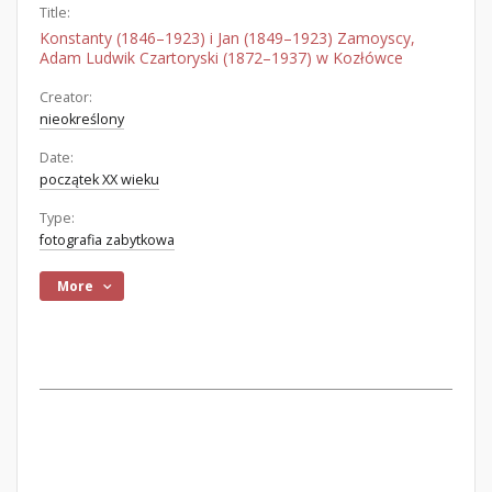
Title:
Konstanty (1846–1923) i Jan (1849–1923) Zamoyscy,
Adam Ludwik Czartoryski (1872–1937) w Kozłówce
Creator:
nieokreślony
Date:
początek XX wieku
Type:
fotografia zabytkowa
More