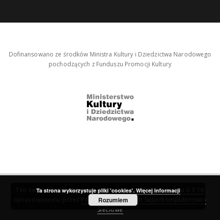
Dofinansowano ze środków Ministra Kultury i Dziedzictwa Narodowego
pochodzących z Funduszu Promocji Kultury
Ten serwis działa dzięki oprogramowaniu
DInGO dLibra 6.3.16
Ta strona wykorzystuje pliki 'cookies'.
Więcej informacji
opracowanemu przez
Poznańskie Centrum Superkomputerowo-
Rozumiem
Sieciowe