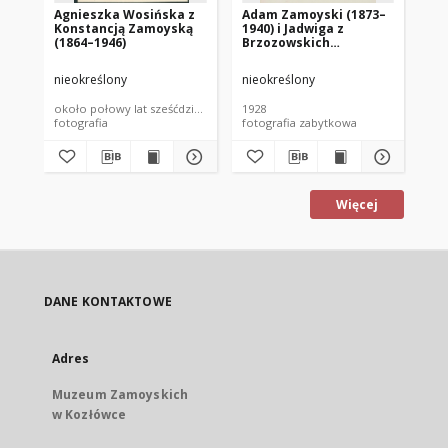
Agnieszka Wosińska z
Adam Zamoyski (1873–
Ad
Konstancją Zamoyską
1940) i Jadwiga z
re
(1864–1946)
Brzozowskich
Aleksandrowa
Zamoyska (1908–1998)
nieokreślony
nieokreślony
nie
około połowy lat sześćdziesiątych XIX wieku
1928
192
fotografia
fotografia zabytkowa
fot
Więcej
DANE KONTAKTOWE
Adres
Muzeum Zamoyskich
w Kozłówce