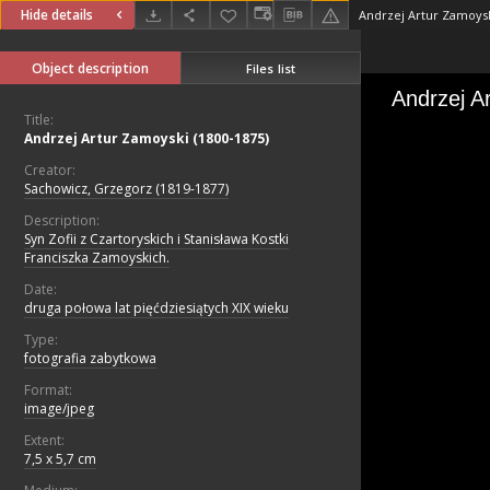
Hide details
Andrzej Artur Zamoysk
Object description
Files list
Title:
Andrzej Artur Zamoyski (1800-1875)
Creator:
Sachowicz, Grzegorz (1819-1877)
Description:
Syn Zofii z Czartoryskich i Stanisława Kostki
Franciszka Zamoyskich.
Date:
druga połowa lat pięćdziesiątych XIX wieku
Type:
fotografia zabytkowa
Format:
image/jpeg
Extent:
7,5 x 5,7 cm