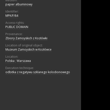
Medium:
papier albuminowy
Identifier:
MPK/F/84
Access rights:
PUBLIC DOMAIN
Provenance:
Zbiory Zamoyskich z Kozłówki
Location of original object:
Muzeum Zamoyskich w Kozłówce
Location:
Polska
;
Warszawa
Execution technique:
odbitka z negatywu szklanego kolodionowego