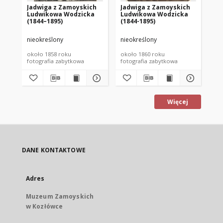
Jadwiga z Zamoyskich
Jadwiga z Zamoyskich
Ja
Ludwikowa Wodzicka
Ludwikowa Wodzicka
Lu
(1844–1895)
(1844-1895)
(1
nieokreślony
nieokreślony
Del
około 1858 roku
około 1860 roku
lat
fotografia zabytkowa
fotografia zabytkowa
fot
Więcej
DANE KONTAKTOWE
Adres
Muzeum Zamoyskich
w Kozłówce