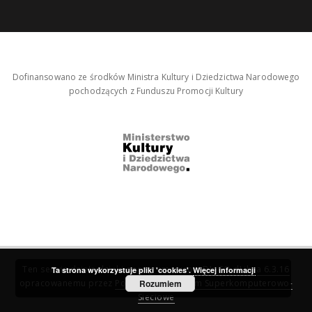
Dofinansowano ze środków Ministra Kultury i Dziedzictwa Narodowego
pochodzących z Funduszu Promocji Kultury
Ten serwis działa dzięki oprogramowaniu
DInGO dLibra 6.3.16
Ta strona wykorzystuje pliki 'cookies'.
Więcej informacji
opracowanemu przez
Poznańskie Centrum Superkomputerowo-
Rozumiem
Sieciowe