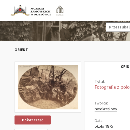
OBIEKT
OPIS
Tytuł:
Fotografia z pol
Twórca:
nieokreślony
Pokaż treść
Data:
około 1875