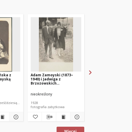
ńska z
Adam Zamoyski (1873–
Adam Zamoyski w
oyską
1940) i Jadwiga z
rezerwacie Indian
Brzozowskich
Aleksandrowa Zamoyska
(1908–1998)
nieokreślony
nieokreślony
ześćdziesiątych XIX wieku
1928
1928
fotografia zabytkowa
fotografia zabytkowa
Więcej