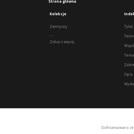
Strona główna
Kolekcje
Inde
Zamoyscy
Tytuł
...
Twór
Zobacz więcej
Wspó
Tema
Zakr
Opis
Wyda
Dofinansowano ze 