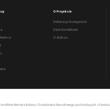
ksy
O Projekcie
Deklaracja Dostępności
ca
Dane kontaktowe
łtwórca
O dLibrze...
t
es
wca
środków Ministra Kultury i Dziedzictwa Narodowego pochodzących z Fundusz