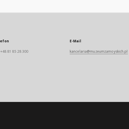
lefon
E-Mail
. +48 81 85 28 300
kancelaria@muzeumzamoyskich.pl