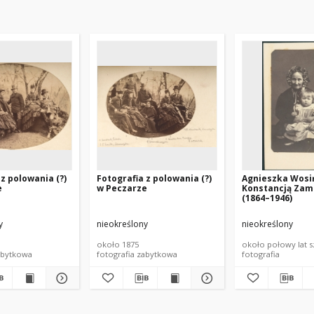
 z polowania (?)
Fotografia z polowania (?)
Agnieszka Wosi
e
w Peczarze
Konstancją Zam
(1864–1946)
y
nieokreślony
nieokreślony
około 1875
około połowy lat s
abytkowa
fotografia zabytkowa
fotografia