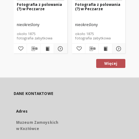
Fotografia z polowania
Fotografia z polowania
Fo
(?) w Peczarze
(?) w Peczarze
(?
nieokreślony
nieokreślony
nie
około 1875
około 1875
oko
fotografia zabytkowa
fotografia zabytkowa
fot
Więcej
DANE KONTAKTOWE
Adres
Muzeum Zamoyskich
w Kozłówce