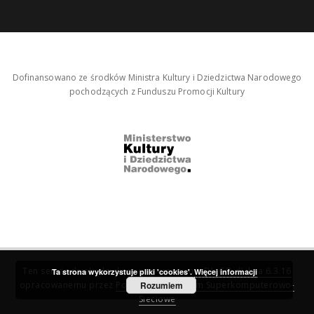
Dofinansowano ze środków Ministra Kultury i Dziedzictwa Narodowego
pochodzących z Funduszu Promocji Kultury
Ten serwis działa dzięki oprogramowaniu
DInGO dLibra 6.3.16
Ta strona wykorzystuje pliki 'cookies'.
Więcej informacji
opracowanemu przez
Poznańskie Centrum Superkomputerowo-
Rozumiem
Sieciowe