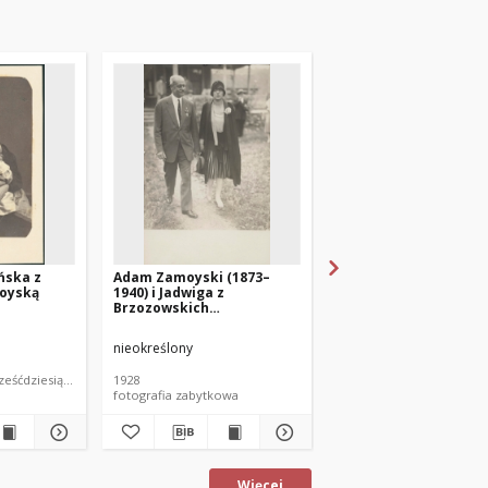
ńska z
Adam Zamoyski (1873–
Adam Zamoyski w
oyską
1940) i Jadwiga z
rezerwacie Indian
Brzozowskich
Aleksandrowa Zamoyska
(1908–1998)
nieokreślony
nieokreślony
ześćdziesiątych XIX wieku
1928
1928
fotografia zabytkowa
fotografia zabytkowa
Więcej