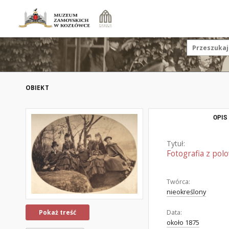
OBIEKT
OPIS
Tytuł:
Fotografia z pol
Twórca:
nieokreślony
Data:
Pokaż treść
około 1875