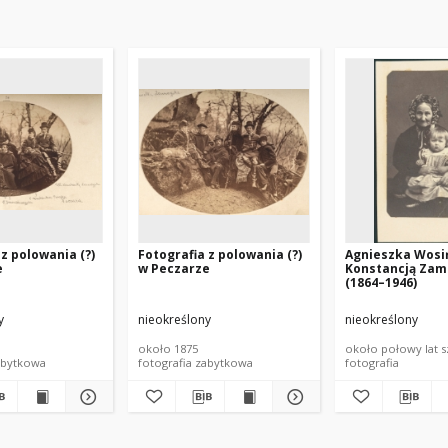
 z polowania (?)
Fotografia z polowania (?)
Agnieszka Wosi
e
w Peczarze
Konstancją Zam
(1864–1946)
y
nieokreślony
nieokreślony
około 1875
około połowy lat s
abytkowa
fotografia zabytkowa
fotografia