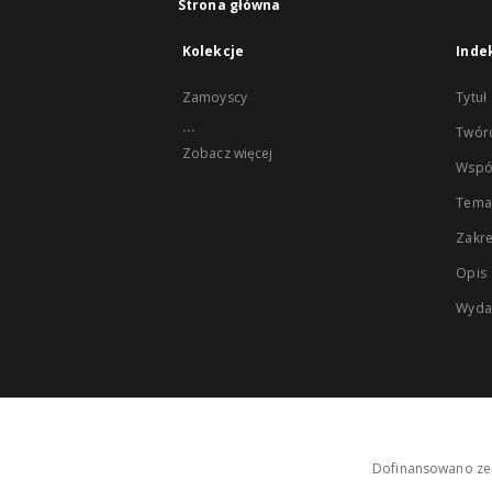
Strona główna
Kolekcje
Inde
Zamoyscy
Tytuł
...
Twór
Zobacz więcej
Wspó
Tema
Zakr
Opis
Wyda
Dofinansowano ze 