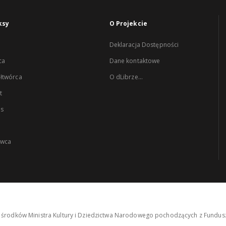
ksy
O Projekcie
Deklaracja Dostępności
ca
Dane kontaktowe
łtwórca
O dLibrze...
t
es
wca
środków Ministra Kultury i Dziedzictwa Narodowego pochodzących z Fundusz