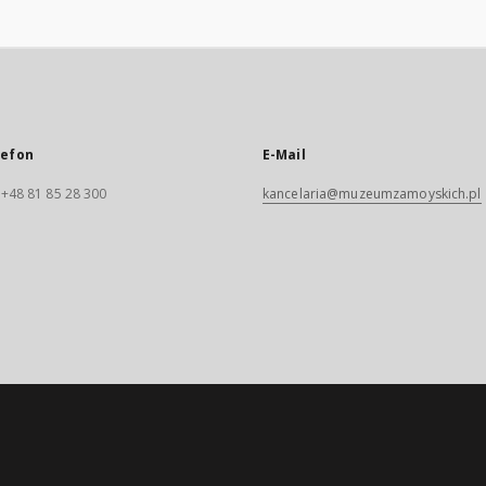
lefon
E-Mail
. +48 81 85 28 300
kancelaria@muzeumzamoyskich.pl