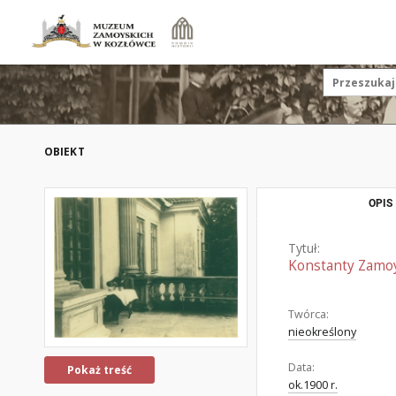
OBIEKT
OPIS
Tytuł:
Konstanty Zamoy
Twórca:
nieokreślony
Data:
Pokaż treść
ok.1900 r.