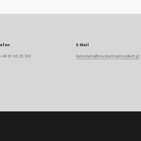
lefon
E-Mail
. +48 81 85 28 300
kancelaria@muzeumzamoyskich.pl