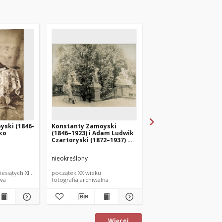
yski (1846-
Konstanty Zamoyski
Konstanty Zamoyski
cko
(1846–1923) i Adam Ludwik
(1846–1923), Adam Lu
Czartoryski (1872–1937) w
Czartoryski (1872–193
Kozłówce
Witold Kazimierz
Czartoryski (1876–191
nieokreślony
nieokreślony
iesiątych XIX wieku
początek XX wieku
początek XX wieku
owa
fotografia archiwalna
fotografia zabytkowa
Więcej