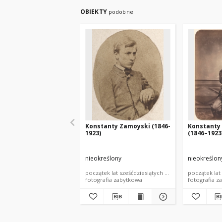
OBIEKTY
podobne
Konstanty Zamoyski (1846-
Konstanty
1923)
(1846–1923
nieokreślony
nieokreślon
początek lat sześćdziesiątych XIX wieku
początek lat
fotografia zabytkowa
fotografia z