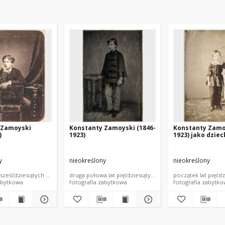
 Zamoyski
Konstanty Zamoyski (1846-
Konstanty Zamo
)
1923)
1923) jako dzie
y
nieokreślony
nieokreślony
 sześćdziesiątych XIX wieku
druga połowa lat pięćdziesiątych XIX wieku
początek lat pięćdz
abytkowa
fotografia zabytkowa
fotografia zabytk