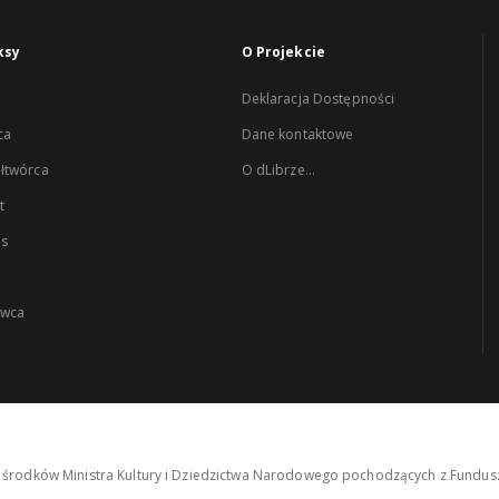
ksy
O Projekcie
Deklaracja Dostępności
ca
Dane kontaktowe
łtwórca
O dLibrze...
t
es
wca
środków Ministra Kultury i Dziedzictwa Narodowego pochodzących z Fundusz