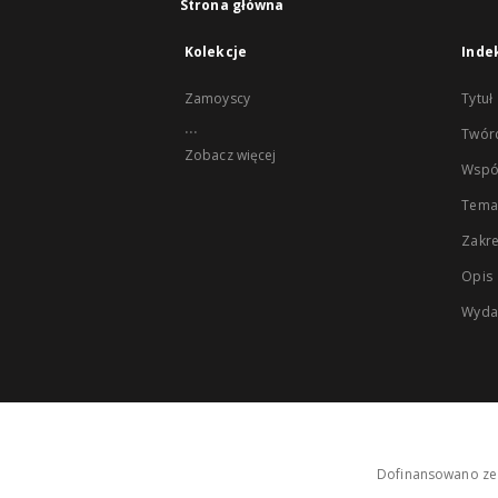
Strona główna
Kolekcje
Inde
Zamoyscy
Tytuł
...
Twór
Zobacz więcej
Wspó
Tema
Zakr
Opis
Wyda
Dofinansowano ze 