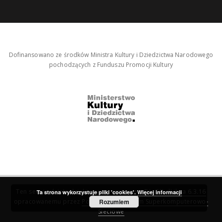
Dofinansowano ze środków Ministra Kultury i Dziedzictwa Narodowego
pochodzących z Funduszu Promocji Kultury
Ten serwis działa dzięki oprogramowaniu
DInGO dLibra 6.3.16
Ta strona wykorzystuje pliki 'cookies'.
Więcej informacji
opracowanemu przez
Poznańskie Centrum Superkomputerowo-
Rozumiem
Sieciowe