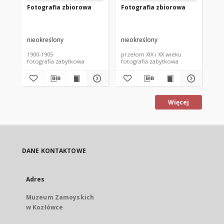
Fotografia zbiorowa
Fotografia zbiorowa
Fo
nieokreślony
nieokreślony
nie
1900-1905
przełom XIX i XX wieku
prz
fotografia zabytkowa
fotografia zabytkowa
fot
Więcej
DANE KONTAKTOWE
Adres
Muzeum Zamoyskich
w Kozłówce