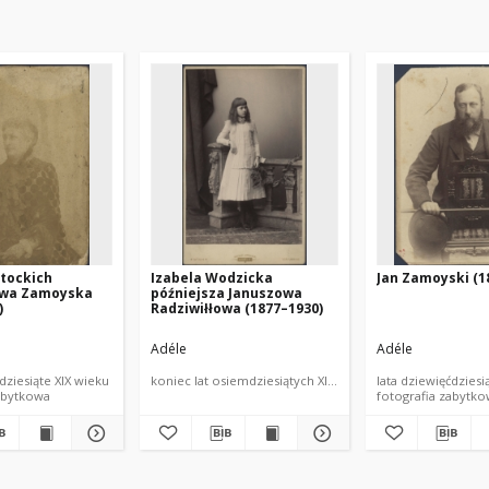
otockich
Izabela Wodzicka
Jan Zamoyski (1
owa Zamoyska
późniejsza Januszowa
)
Radziwiłłowa (1877–1930)
Adéle
Adéle
dziesiąte XIX wieku
koniec lat osiemdziesiątych XIX w.
lata dziewięćdziesi
abytkowa
fotografia zabytk