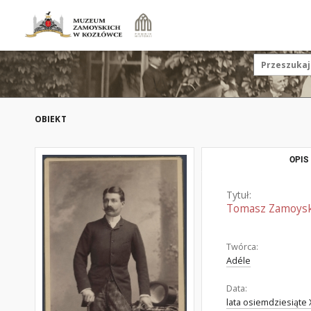
OBIEKT
OPIS
Tytuł:
Tomasz Zamoysk
Twórca:
Adéle
Data:
lata osiemdziesiąte 