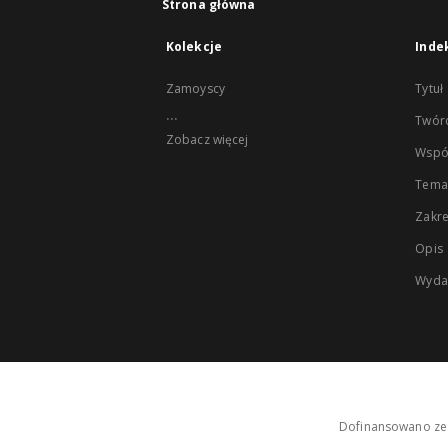
Strona główna
Kolekcje
Inde
Zamoyscy
Tytuł
...
Twór
Zobacz więcej
Wspó
Tema
Zakr
Opis
Wyda
Dofinansowano ze 