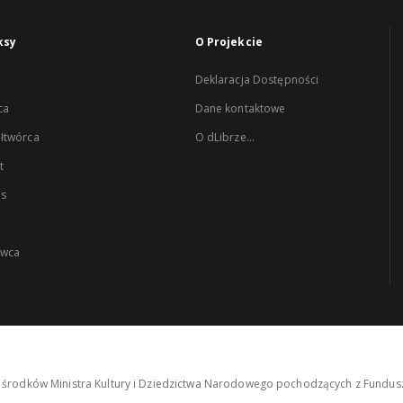
ksy
O Projekcie
Deklaracja Dostępności
ca
Dane kontaktowe
łtwórca
O dLibrze...
t
es
wca
środków Ministra Kultury i Dziedzictwa Narodowego pochodzących z Fundusz