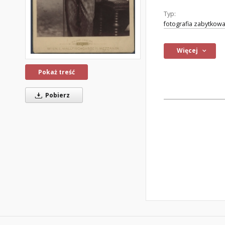
Typ:
fotografia zabytkow
Więcej
Pokaż treść
Pobierz