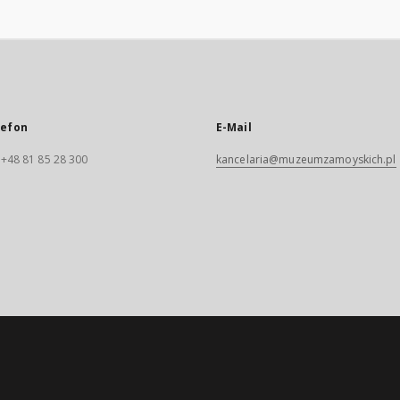
lefon
E-Mail
. +48 81 85 28 300
kancelaria@muzeumzamoyskich.pl