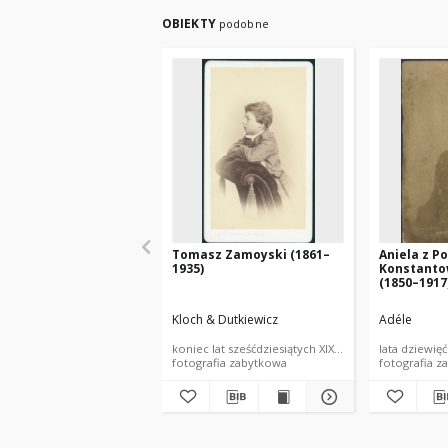
OBIEKTY
podobne
Tomasz Zamoyski (1861–
Aniela z P
1935)
Konstant
(1850–1917
Kloch & Dutkiewicz
Adéle
koniec lat sześćdziesiątych XIX wieku
lata dziewięć
fotografia zabytkowa
fotografia z