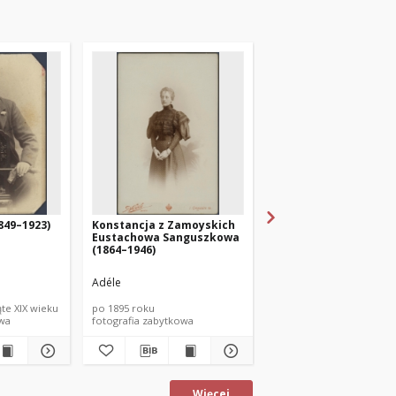
849–1923)
Konstancja z Zamoyskich
Konstancja z Zamoys
Eustachowa Sanguszkowa
Eustachowa Sangusz
(1864–1946)
(1864–1946)
Adéle
Adéle
ąte XIX wieku
po 1895 roku
po 1895 roku
owa
fotografia zabytkowa
fotografia zabytkowa
Więcej