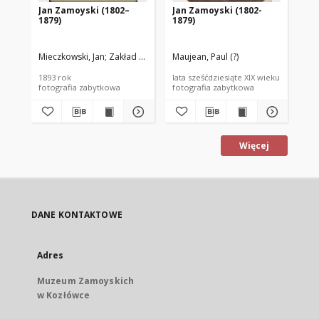
Jan Zamoyski (1802–
Jan Zamoyski (1802-
Ja
1879)
1879)
18
Mieczkowski, Jan
Zakład Fotograficzny Jana Mieczkowskiego w Warsz
Maujean, Paul (?)
Bey
1893 rok
lata sześćdziesiąte XIX wieku
poc
fotografia zabytkowa
fotografia zabytkowa
fot
Więcej
DANE KONTAKTOWE
Adres
Muzeum Zamoyskich
w Kozłówce