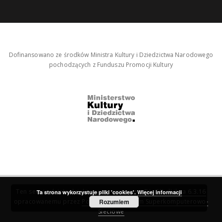
Dofinansowano ze środków Ministra Kultury i Dziedzictwa Narodowego
pochodzących z Funduszu Promocji Kultury
Ten serwis działa dzięki oprogramowaniu
DInGO dLibra 6.3.16
Ta strona wykorzystuje pliki 'cookies'.
Więcej informacji
opracowanemu przez
Poznańskie Centrum Superkomputerowo-
Rozumiem
Sieciowe