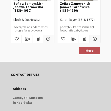
Zofia z Zamoyskich
Zofia z Zamoyskich
Zo
Janowa Tarnowska
Janowa Tarnowska
Ja
(1839–1930)
(1839–1930)
(1
Kloch & Dutkiewicz
Karol, Beyer (1818-1877)
Dis
początek lat siedemdziesiątych XIX wieku
początek lat sześćdziesiątych XIX wiek
kon
fotografia zabytkowa
fotografia zabytkowa
fot
More
CONTACT DETAILS
Address
Zamoyski Museum
in Kozłówka