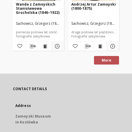
Wanda z Zamoyskich
Andrzej Artur Zamoyski
Ce
Stanisławowa
(1800-1875)
Za
Grocholska (1846–1922)
Dz
Sachowicz, Grzegorz (1819-1877)
Sachowicz, Grzegorz (1819-1877)
Sac
pierwsza połowa lat sześćdziesiątych XIX wieku
druga połowa lat pięćdziesiątych XIX w
kon
fotografia zabytkowa
fotografia zabytkowa
fot
More
CONTACT DETAILS
Address
Zamoyski Museum
in Kozłówka