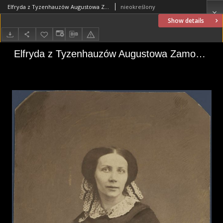
Elfryda z Tyzenhauzów Augustowa Zamoyska (1825–1873)
nieokreślony
Show details