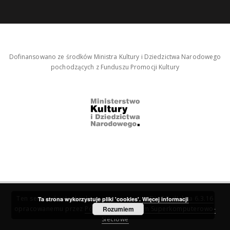
Dofinansowano ze środków Ministra Kultury i Dziedzictwa Narodowego
pochodzących z Funduszu Promocji Kultury
Ten serwis działa dzięki oprogramowaniu
DInGO dLibra 6.3.16
Ta strona wykorzystuje pliki 'cookies'.
Więcej informacji
opracowanemu przez
Poznańskie Centrum Superkomputerowo-
Rozumiem
Sieciowe