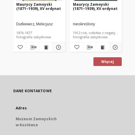
Maurycy Zamoyski
Maurycy Zamoyski
Ma
(1871–1939), XV ordynat
(1871–1939), XV ordynat
(1
Dutkiewicz, Melecjusz
nieokreślony
Mie
1876-1877
1912 rok, odbitka z negatywu z ok. 19
188
fotografia zabytkowa
fotografia zabytkowa
Więcej
DANE KONTAKTOWE
Adres
Muzeum Zamoyskich
w Kozłówce