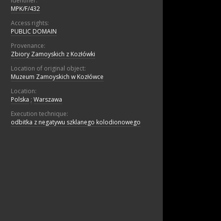
Identifier:
MPK/F/432
Access rights:
PUBLIC DOMAIN
Provenance:
Zbiory Zamoyskich z Kozłówki
Location of original object:
Muzeum Zamoyskich w Kozłówce
Location:
Polska
;
Warszawa
Execution technique:
odbitka z negatywu szklanego kolodionowego