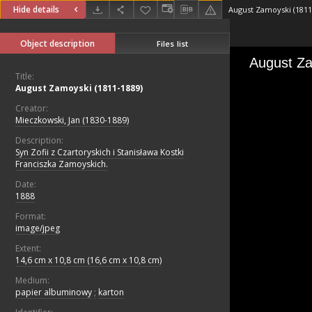
Hide details
August Zamoyski (1811
Object description
Files list
Title:
August Zamoyski (1811-1889)
Creator:
Mieczkowski, Jan (1830-1889)
Description:
Syn Zofii z Czartoryskich i Stanisława Kostki
Franciszka Zamoyskich.
Date:
1888
Format:
image/jpeg
Extent:
14,6 cm x 10,8 cm (16,6 cm x 10,8 cm)
Medium:
papier albuminowy
;
karton