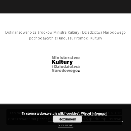
Dofinansowano ze środków Ministra Kultury i Dziedzictwa Narodowego
pochodzących z Funduszu Promocji Kultury
Ten serwis działa dzięki oprogramowaniu
DInGO dLibra 6.3.16
Ta strona wykorzystuje pliki 'cookies'.
Więcej informacji
opracowanemu przez
Poznańskie Centrum Superkomputerowo-
Rozumiem
Sieciowe