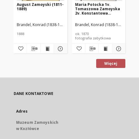
August Zamoyski (1811-
Maria Potocka 1v.
Ma
1889)
Tomaszowa Zamoyska
To
2v. Konstantowa
2v
Lubomirska (1850–1945)
Lu
Brandel, Konrad (1838-1920)
Brandel, Konrad (1838-1920)
Bra
1888
ok. 1870
ok.
fotografia zabytkowa
fot
Więcej
DANE KONTAKTOWE
Adres
Muzeum Zamoyskich
w Kozłówce