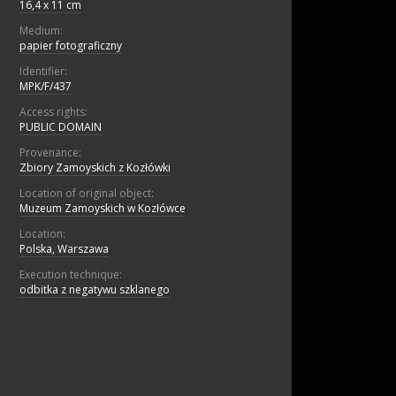
16,4 x 11 cm
Medium:
papier fotograficzny
Identifier:
MPK/F/437
Access rights:
PUBLIC DOMAIN
Provenance:
Zbiory Zamoyskich z Kozłówki
Location of original object:
Muzeum Zamoyskich w Kozłówce
Location:
Polska, Warszawa
Execution technique:
odbitka z negatywu szklanego