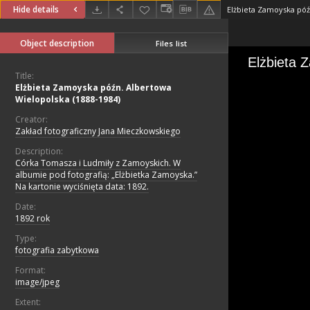
Hide details
Object description
Files list
Title:
Elżbieta Zamoyska późn. Albertowa
Wielopolska (1888-1984)
Creator:
Zakład fotograficzny Jana Mieczkowskiego
Description:
Córka Tomasza i Ludmiły z Zamoyskich. W
albumie pod fotografią: „Elżbietka Zamoyska.”
Na kartonie wyciśnięta data: 1892.
Date:
1892 rok
Type:
fotografia zabytkowa
Format:
image/jpeg
Extent: