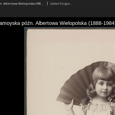
Elżbieta Zamoyska późn. Albertowa Wielopolska (1888-1984)
Zakład fotograficzny Jana Mieczkowskiego