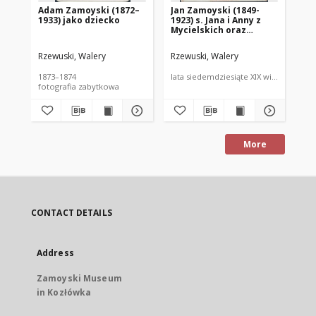
Adam Zamoyski (1872–
Jan Zamoyski (1849-
El
1933) jako dziecko
1923) s. Jana i Anny z
Ig
Mycielskich oraz
(18
Stanisław Rembieliński
Po
(1855-1908) s.
Rzewuski, Walery
Rzewuski, Walery
Wal
Aleksandra i Pelagii z
Zamoyskich
1873–1874
lata siedemdziesiąte XIX wieku
lat
fotografia zabytkowa
fot
More
CONTACT DETAILS
Address
Zamoyski Museum
in Kozłówka