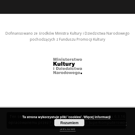
Dofinansowano ze środków Ministra Kultury i Dziedzictwa Narodowego
pochodzących z Funduszu Promocji Kultury
Ten serwis działa dzięki oprogramowaniu
DInGO dLibra 6.3.16
Ta strona wykorzystuje pliki 'cookies'.
Więcej informacji
opracowanemu przez
Poznańskie Centrum Superkomputerowo-
Rozumiem
Sieciowe