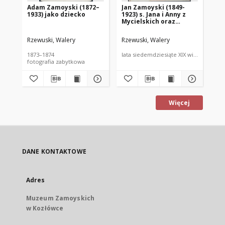
Adam Zamoyski (1872–
Jan Zamoyski (1849-
El
1933) jako dziecko
1923) s. Jana i Anny z
Ig
Mycielskich oraz
(18
Stanisław Rembieliński
Po
(1855-1908) s.
Rzewuski, Walery
Rzewuski, Walery
Wal
Aleksandra i Pelagii z
Zamoyskich
1873–1874
lata siedemdziesiąte XIX wieku
lat
fotografia zabytkowa
fot
Więcej
DANE KONTAKTOWE
Adres
Muzeum Zamoyskich
w Kozłówce