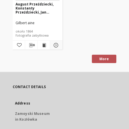
August Przeździecki,
Konstanty
Przeździecki, Jan
Zamoyski, Franciszek
Pusłowski, Konstanty
Gilbert aine
Potocki, Zygmunt
Pusłowski, Konstanty
około 1864
Zamoyski
fotografia zabytkowa
More
CONTACT DETAILS
Address
Zamoyski Museum
in Kozłówka