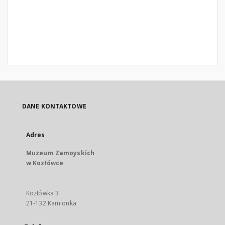
DANE KONTAKTOWE
Adres
Muzeum Zamoyskich
w Kozłówce
Kozłówka 3
21-132 Kamionka