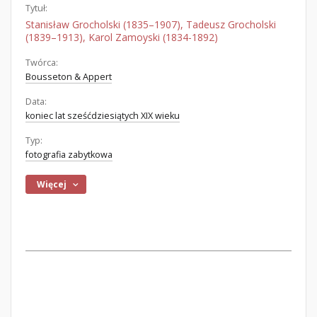
Tytuł:
Stanisław Grocholski (1835–1907), Tadeusz Grocholski
(1839–1913), Karol Zamoyski (1834-1892)
Twórca:
Bousseton & Appert
Data:
koniec lat sześćdziesiątych XIX wieku
Typ:
fotografia zabytkowa
Więcej