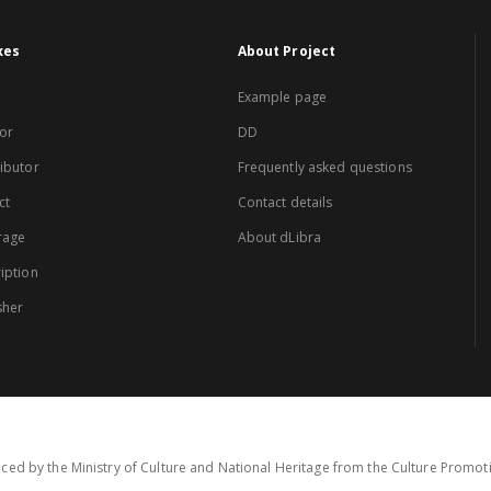
xes
About Project
Example page
or
DD
ibutor
Frequently asked questions
ct
Contact details
rage
About dLibra
iption
sher
ced by the Ministry of Culture and National Heritage from the Culture Promo