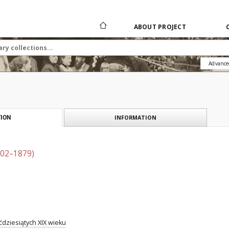
ABOUT PROJECT
Advance
INFORMATION
ION
802–1879)
ćdziesiątych XIX wieku