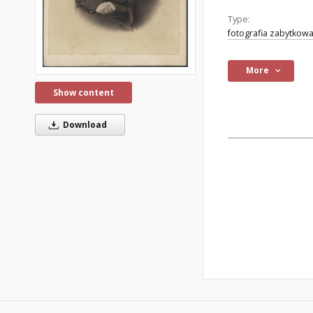
Type:
fotografia zabytkow
More
Show content
Download