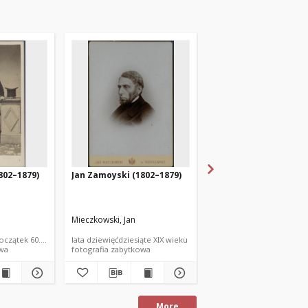
802–1879)
Jan Zamoyski (1802–1879)
Jan Zamoyski (1802–1
Mieczkowski, Jan
nieokreślony
początek 60. XIX wieku
lata dziewięćdziesiąte XIX wieku
druga połowa XIX wieku
owa
fotografia zabytkowa
fotografia zabytkowa
More