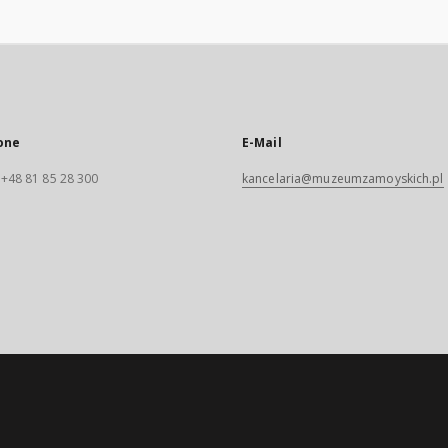
one
E-Mail
. +48 81 85 28 300
kancelaria@muzeumzamoyskich.pl