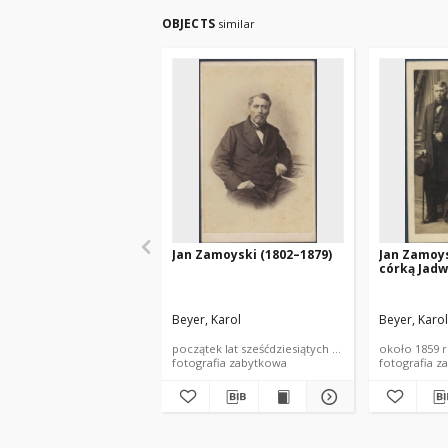
OBJECTS
similar
Jan Zamoyski (1802–1879)
Jan Zamoys
córką Jadw
Beyer, Karol
Beyer, Karol
początek lat sześćdziesiątych XIX wieku
około 1859 
fotografia zabytkowa
fotografia z