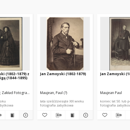
ki (1802–1879) z
Jan Zamoyski (1802-1879)
Jan Zamoyski (1
igą (1844–1895)
Zakład Fotograficzny Karola Beyera
Maujean, Paul (?)
Maujean Paul
roku
lata sześćdziesiąte XIX wieku
koniec lat 50. lub 
abytkowa
fotografia zabytkowa
fotografia zabytk