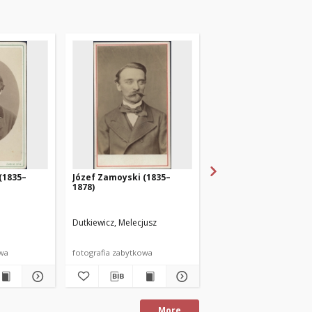
(1835–
Józef Zamoyski (1835–
Józef Zamoyski (1835
1878)
1878)
Dutkiewicz, Melecjusz
Sachowicz, Grzegorz
lata pięćdziesiąte XIX wie
owa
fotografia zabytkowa
fotografia fotografia
More