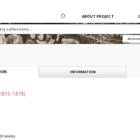
ABOUT PROJECT
Advance
INFORMATION
ION
(1835–1878)
XIX wieku