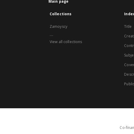
Main page
Collections
Inde
Zamoyscy
Title
...
Creat
View all collections
Contr
Subje
Cove
Descr
Publi
Co-finan