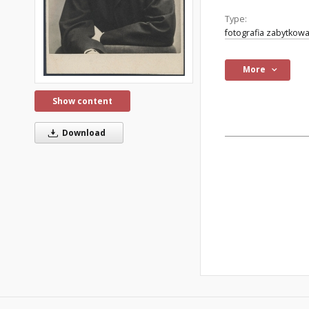
Type:
fotografia zabytkow
More
Show content
Download