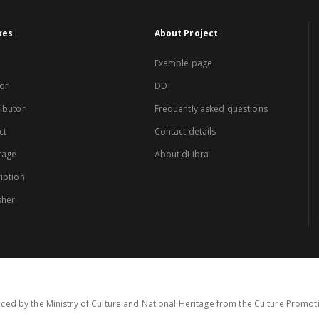
xes
About Project
Example page
or
DD
ibutor
Frequently asked questions
ct
Contact details
rage
About dLibra
iption
sher
ced by the Ministry of Culture and National Heritage from the Culture Promo