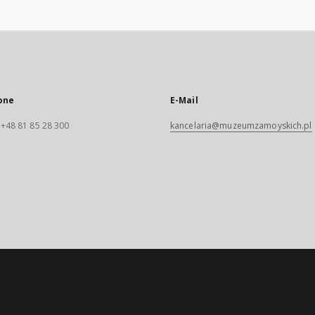
one
E-Mail
. +48 81 85 28 300
kancelaria@muzeumzamoyskich.pl