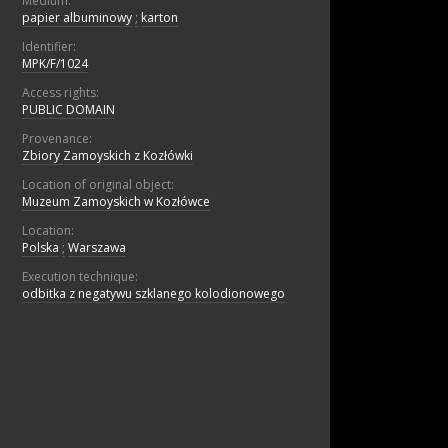
Medium:
papier albuminowy
;
karton
Identifier:
MPK/F/1024
Access rights:
PUBLIC DOMAIN
Provenance:
Zbiory Zamoyskich z Kozłówki
Location of original object:
Muzeum Zamoyskich w Kozłówce
Location:
Polska
;
Warszawa
Execution technique:
odbitka z negatywu szklanego kolodionowego