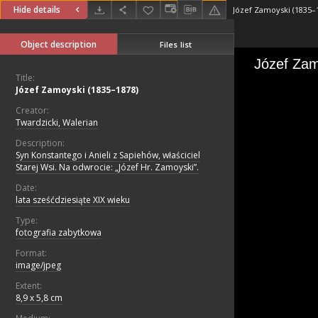
Hide details
Józef Zamoyski (1835–
Object description
Files list
Title:
Józef Zamoyski (1835–1878)
Creator:
Twardzicki, Walerian
Description:
Syn Konstantego i Anieli z Sapiehów, właściciel
Starej Wsi. Na odwrocie: „Józef Hr. Zamoyski”.
Date:
lata sześćdziesiąte XIX wieku
Type:
fotografia zabytkowa
Format:
image/jpeg
Extent:
8,9 x 5,8 cm