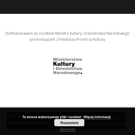
Dofinansowano ze środków Ministra Kultury i Dziedzictwa Narodowego
pochodzących z Funduszu Promocji Kultury
Ten serwis działa dzięki oprogramowaniu
DInGO dLibra 6.3.16
Ta strona wykorzystuje pliki 'cookies'.
Więcej informacji
opracowanemu przez
Poznańskie Centrum Superkomputerowo-
Rozumiem
Sieciowe