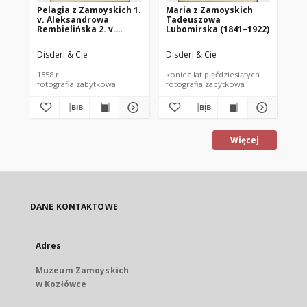
Pelagia z Zamoyskich 1.
Maria z Zamoyskich
El
v. Aleksandrowa
Tadeuszowa
(1
Rembielińska 2. v.
Lubomirska (1841–1922)
Za
Ksawerowa Branicka
(1830-1894) z synamii
Disderi & Cie
Disderi & Cie
Dis
Konstantym (1857–
1933) i Stanisławem
1858 r.
koniec lat pięćdziesiątych XIX wieku
lat
(1855–1908)
fotografia zabytkowa
fotografia zabytkowa
fot
Więcej
DANE KONTAKTOWE
Adres
Muzeum Zamoyskich
w Kozłówce