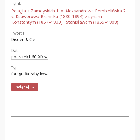
Tytuł:
Pelagia z Zamoyskich 1. v. Aleksandrowa Rembielińska 2.
v. Ksawerowa Branicka (1830-1894) z synamii
Konstantym (1857–1933) i Stanisławem (1855–1908)
Twórca:
Disderi & Cie
Data:
początek l. 60. XIX w.
Typ:
fotografia zabytkowa
Więcej