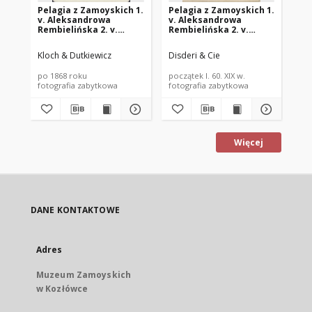
Pelagia z Zamoyskich 1.
Pelagia z Zamoyskich 1.
Pe
v. Aleksandrowa
v. Aleksandrowa
v.
Rembielińska 2. v.
Rembielińska 2. v.
Re
Ksawerowa Branicka
Ksawerowa Branicka
Ks
(1830-1894)
(1830-1894)
(1
Kloch & Dutkiewicz
Disderi & Cie
Sac
po 1868 roku
początek l. 60. XIX w.
poc
fotografia zabytkowa
fotografia zabytkowa
fot
Więcej
DANE KONTAKTOWE
Adres
Muzeum Zamoyskich
w Kozłówce