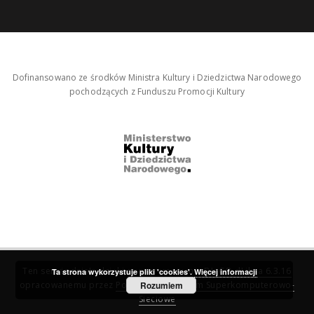
Dofinansowano ze środków Ministra Kultury i Dziedzictwa Narodowego
pochodzących z Funduszu Promocji Kultury
Ten serwis działa dzięki oprogramowaniu
DInGO dLibra 6.3.16
Ta strona wykorzystuje pliki 'cookies'.
Więcej informacji
opracowanemu przez
Poznańskie Centrum Superkomputerowo-
Rozumiem
Sieciowe