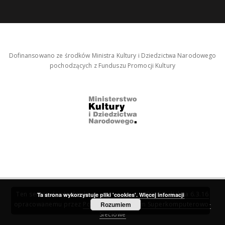
Dofinansowano ze środków Ministra Kultury i Dziedzictwa Narodowego
pochodzących z Funduszu Promocji Kultury
Ten serwis działa dzięki oprogramowaniu
DInGO dLibra 6.3.16
Ta strona wykorzystuje pliki 'cookies'.
Więcej informacji
opracowanemu przez
Poznańskie Centrum Superkomputerowo-
Rozumiem
Sieciowe