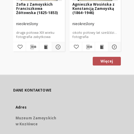
Zofia z Zamoyskich
Agnieszka Wosińska z
Ad
Franciszkowa
Konstancją Zamoyską
194
Żółtowska (1825-1853)
(1864–1946)
Br
Al
Za
nieokreślony
nieokreślony
nie
druga połowa XIX wieku
około połowy lat sześćdziesiątych XIX
192
fotografia zabytkowa
fotografia
fot
Więcej
DANE KONTAKTOWE
Adres
Muzeum Zamoyskich
w Kozłówce