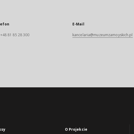
lefon
E-Mail
. +48 81 85 28 300
kancelaria@muzeumzamoyskich.pl
ksy
O Projekcie