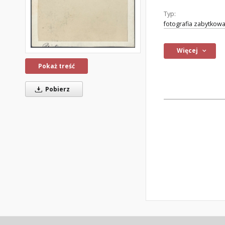
Typ:
fotografia zabytkow
Więcej
Pokaż treść
Pobierz