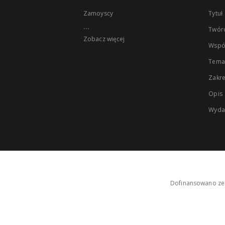
Zamoyscy
Tytuł
...
Twór
Zobacz więcej
Wspó
Tema
Zakr
Opis
Wyda
Dofinansowano ze 