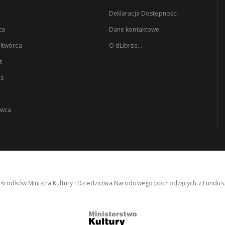
Deklaracja Dostępności
ca
Dane kontaktowe
łtwórca
O dLibrze...
t
es
wca
środków Ministra Kultury i Dziedzictwa Narodowego pochodzących z Fundusz