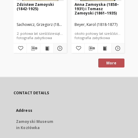
Zdzisław Zamoyski
Anna Zamoyska (1858–
An
(1842-1925)
1931) i Tomasz
19
Zamoyski (1861–1935)
(1
Sachowicz, Grzegorz (1819-1877)
Beyer, Karol (1818-1877)
Bey
2. połowa lat sześćdziesiątych XIX wieku
około połowy lat sześćdziesiątych XIX
poc
fotografia zabytkowa
fotografia zabytkowa
fot
More
CONTACT DETAILS
Address
Zamoyski Museum
in Kozłówka