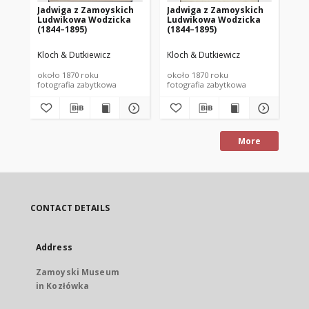
Jadwiga z Zamoyskich
Jadwiga z Zamoyskich
Ja
Ludwikowa Wodzicka
Ludwikowa Wodzicka
Lu
(1844–1895)
(1844–1895)
(1
Kloch & Dutkiewicz
Kloch & Dutkiewicz
Klo
około 1870 roku
około 1870 roku
ok.
fotografia zabytkowa
fotografia zabytkowa
fot
More
CONTACT DETAILS
Address
Zamoyski Museum
in Kozłówka