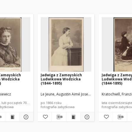
 Zamoyskich
Jadwiga z Zamoyskich
Jadwiga z Zamo
 Wodzicka
Ludwikowa Wodzicka
Ludwikowa Wod
)
(1844–1895)
(1844-1895)
kiewicz
Le Jeune, Augustin Aimé Joseph
Kratochwill, Franz
. lub początek 70. XIX wieku
po 1866 roku
lata osiemdziesiąte
abytkowa
fotografia zabytkowa
fotografia zabytk