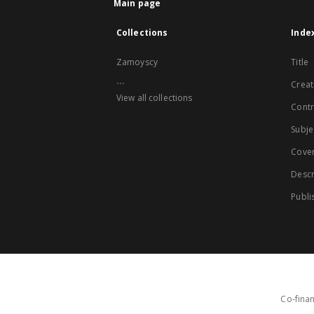
Main page
Collections
Inde
Zamoyscy
Title
...
Creat
View all collections
Contr
Subje
Cove
Descr
Publi
Co-finan