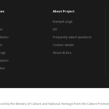
xes
About Project
Example page
or
DD
ibutor
Frequently asked questions
ct
Contact details
rage
About dLibra
iption
sher
ced by the Ministry of Culture and National Heritage from the Culture Promo