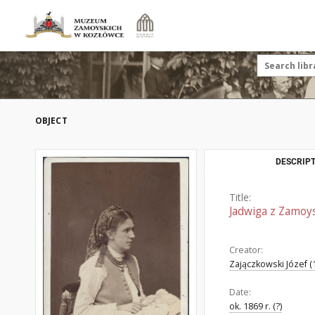
OBJECT
DESCRIPT
Title:
Jadwiga z Zamoy
Creator:
Zajączkowski Józef (
Date:
ok. 1869 r. (?)