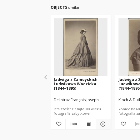
OBJECTS
similar
Jadwiga z Zamoyskich
Jadwiga z
Ludwikowa Wodzicka
Ludwikowa
(1844–1895)
(1844–1895
Delintraz François Joseph
Kloch & Dut
lata sześćdziesiąte XIX wieku
koniec lat 60
fotografia zabytkowa
fotografia z