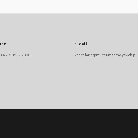
one
E-Mail
. +48 81 85 28 300
kancelaria@muzeumzamoyskich.pl