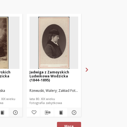
yskich
Jadwiga z Zamoyskich
Jadwiga z Zamoyskic
zicka
Ludwikowa Wodzicka
Ludwikowa Wodzicka
(1844–1895)
(1844–1895)
iska
Rzewuski, Walery
Zakład Fotograficzny Walerego Rzewuskie
Kloch & Dutkiewicz
 XIX wieku
lata 80. XIX wieku
około 1870 roku
owa
fotografia zabytkowa
fotografia zabytkowa
More