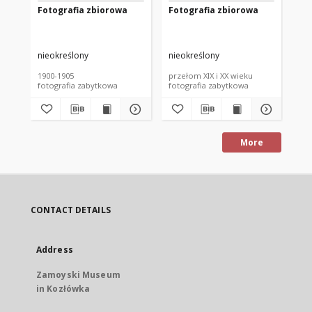
Fotografia zbiorowa
Fotografia zbiorowa
Fo
nieokreślony
nieokreślony
nie
1900-1905
przełom XIX i XX wieku
prz
fotografia zabytkowa
fotografia zabytkowa
fot
More
CONTACT DETAILS
Address
Zamoyski Museum
in Kozłówka