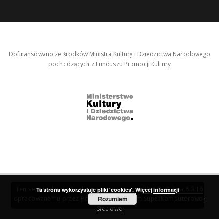
Dofinansowano ze środków Ministra Kultury i Dziedzictwa Narodowego
pochodzących z Funduszu Promocji Kultury
Ten serwis działa dzięki oprogramowaniu
DInGO dLibra 6.3.16
Ta strona wykorzystuje pliki 'cookies'.
Więcej informacji
opracowanemu przez
Poznańskie Centrum Superkomputerowo-
Rozumiem
Sieciowe