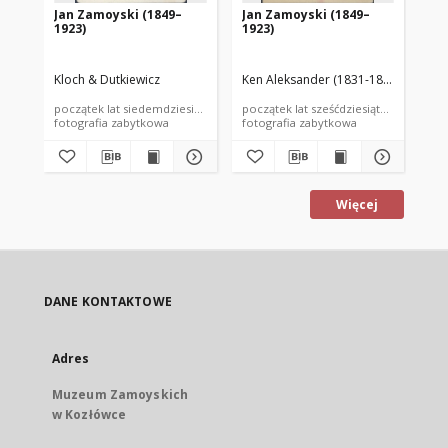
Jan Zamoyski (1849–
Jan Zamoyski (1849–
Ja
1923)
1923)
19
Kloch & Dutkiewicz
Ken Aleksander (1831-1874)
Sub
początek lat siedemdziesiątych XIX wieku
początek lat sześćdziesiątych XIX wiek
kon
fotografia zabytkowa
fotografia zabytkowa
fot
Więcej
DANE KONTAKTOWE
Adres
Muzeum Zamoyskich
w Kozłówce