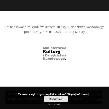
Dofinansowano ze środków Ministra Kultury i Dziedzictwa Narodowego
pochodzących z Funduszu Promocji Kultury
Ten serwis działa dzięki oprogramowaniu
DInGO dLibra 6.3.16
Ta strona wykorzystuje pliki 'cookies'.
Więcej informacji
opracowanemu przez
Poznańskie Centrum Superkomputerowo-
Rozumiem
Sieciowe