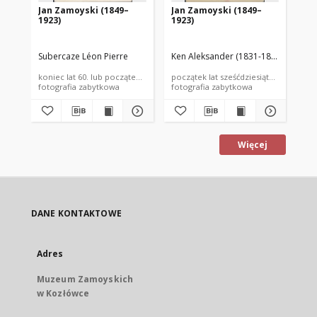
Jan Zamoyski (1849–
Jan Zamoyski (1849–
Ja
1923)
1923)
19
Subercaze Léon Pierre
Ken Aleksander (1831-1874)
Ben
koniec lat 60. lub początek 70. XIX wieku
początek lat sześćdziesiątych XIX wiek
lat
fotografia zabytkowa
fotografia zabytkowa
fot
Więcej
DANE KONTAKTOWE
Adres
Muzeum Zamoyskich
w Kozłówce