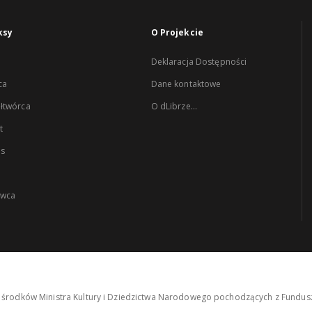
ksy
O Projekcie
Deklaracja Dostępności
ca
Dane kontaktowe
łtwórca
O dLibrze...
t
es
wca
środków Ministra Kultury i Dziedzictwa Narodowego pochodzących z Fundusz