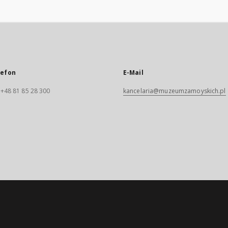
lefon
E-Mail
. +48 81 85 28 300
kancelaria@muzeumzamoyskich.pl