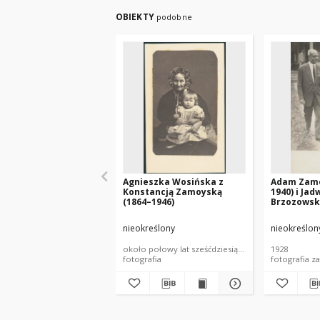
OBIEKTY
podobne
Agnieszka Wosińska z
Adam Zamo
Konstancją Zamoyską
1940) i Jad
(1864–1946)
Brzozowsk
Aleksandr
(1908–1998
nieokreślony
nieokreślon
około połowy lat sześćdziesiątych XIX wieku
1928
fotografia
fotografia z