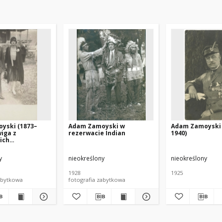
yski (1873–
Adam Zamoyski w
Adam Zamoyski 
wiga z
rezerwacie Indian
1940)
ich
owa Zamoyska
)
y
nieokreślony
nieokreślony
1928
1925
abytkowa
fotografia zabytkowa