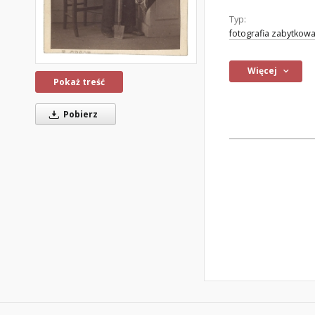
Typ:
fotografia zabytkow
Więcej
Pokaż treść
Pobierz