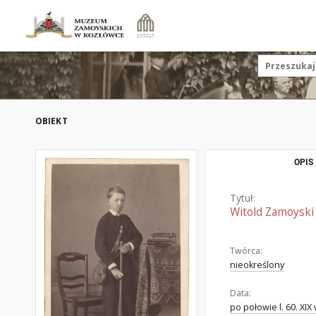
OBIEKT
OPIS
Tytuł:
Witold Zamoyski
Twórca:
nieokreślony
Data:
po połowie l. 60. XIX 