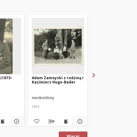
(1873–
Adam Zamoyski z rodziną i
Adam Zamoyski (1873
Kazimierz Hugo-Bader
1940) z synem Micha
(1901-1957)
nieokreślony
nieokreślony
1915
około 1910 roku
fotografia zabytkowa
Więcej