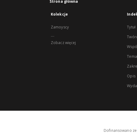
Strona główna
Kolekcje
Inde
Zamoyscy
Tytuł
...
Twór
Zobacz więcej
Wspó
Tema
Zakr
Opis
Wyda
Dofinansowano ze 