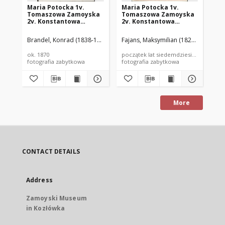
Maria Potocka 1v.
Maria Potocka 1v.
Ma
Tomaszowa Zamoyska
Tomaszowa Zamoyska
To
2v. Konstantowa
2v. Konstantowa
2v
Lubomirska (1850–1945)
Lubomirska (1850-1945)
Lu
Brandel, Konrad (1838-1920)
Fajans, Maksymilian (1827–1889)
Faj
ok. 1870
początek lat siedemdziesiątych XIX wi
poc
fotografia zabytkowa
fotografia zabytkowa
fot
More
CONTACT DETAILS
Address
Zamoyski Museum
in Kozłówka