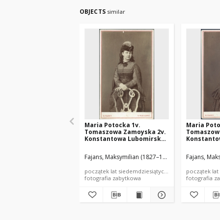
OBJECTS
similar
Maria Potocka 1v.
Maria Poto
Tomaszowa Zamoyska 2v.
Tomaszowa
Konstantowa Lubomirska
Konstanto
(1850-1945)
(1850–1945
Fajans, Maksymilian (1827–1889)
Fajans, Mak
początek lat siedemdziesiątych XIX wieku
początek lat
fotografia zabytkowa
fotografia z