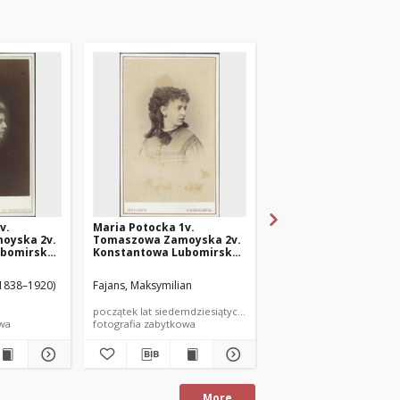
v.
Maria Potocka 1v.
Maria Potocka 1v.
oyska 2v.
Tomaszowa Zamoyska 2v.
Tomaszowa Zamoyska
ubomirska
Konstantowa Lubomirska
Konstantowa Lubomi
(1850–1945)
(1850–1945)
(1838–1920)
Fajans, Maksymilian
Kloch & Dutkiewicz
początek lat siedemdziesiątych XIX wieku
koniec lat sześćdziesiąty
owa
fotografia zabytkowa
fotografia zabytkowa
More