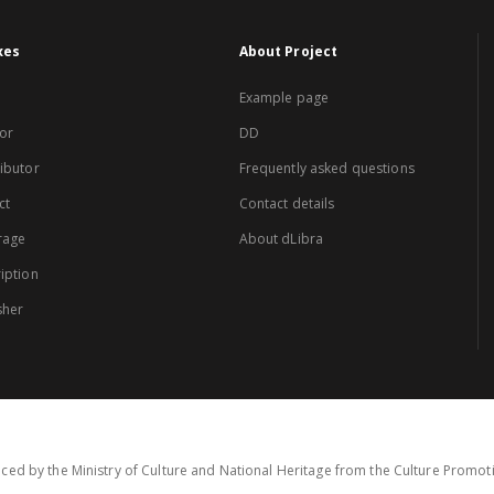
xes
About Project
Example page
or
DD
ibutor
Frequently asked questions
ct
Contact details
rage
About dLibra
iption
sher
ced by the Ministry of Culture and National Heritage from the Culture Promo