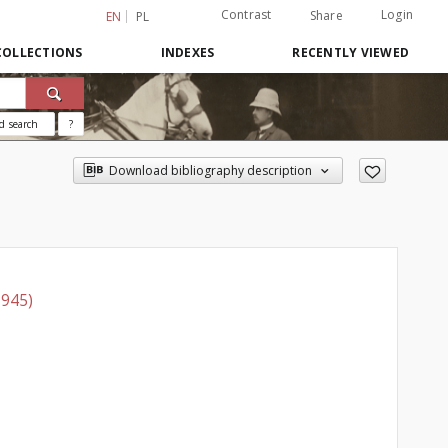
Contrast
Login
Share
EN
PL
COLLECTIONS
INDEXES
RECENTLY VIEWED
d search
?
Download bibliography description
1945)