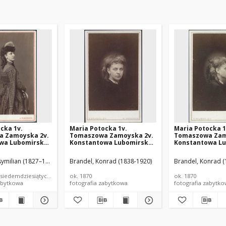
cka 1v.
Maria Potocka 1v.
Maria Potocka 1
 Zamoyska 2v.
Tomaszowa Zamoyska 2v.
Tomaszowa Zam
wa Lubomirska
Konstantowa Lubomirska
Konstantowa L
)
(1850–1945)
(1850-1945)
symilian (1827–1889)
Brandel, Konrad (1838-1920)
Brandel, Konrad 
 siedemdziesiątych XIX wieku
ok. 1870
ok. 1870
abytkowa
fotografia zabytkowa
fotografia zabytk