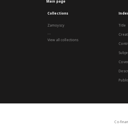
Main page
Collections
Inde
Zamoyscy
Title
...
Creat
View all collections
Contr
Subje
Cove
Descr
Publi
Co-finan