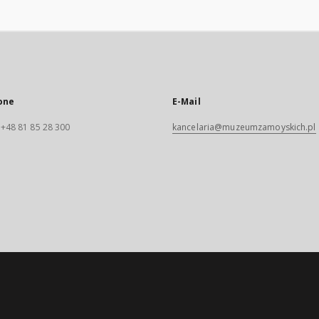
one
E-Mail
. +48 81 85 28 300
kancelaria@muzeumzamoyskich.pl