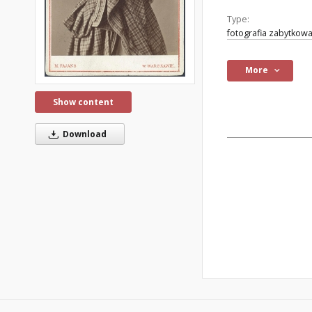
Type:
fotografia zabytkow
More
Show content
Download