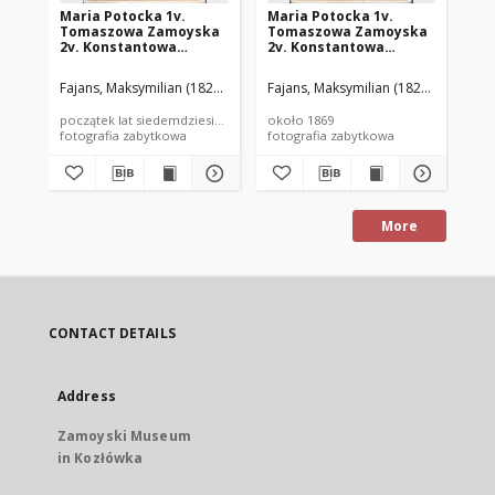
Maria Potocka 1v.
Maria Potocka 1v.
Ma
Tomaszowa Zamoyska
Tomaszowa Zamoyska
To
2v. Konstantowa
2v. Konstantowa
2v
Lubomirska (1850-1945)
Lubomirska (1850–1945)
Lu
Fajans, Maksymilian (1827–1889)
Fajans, Maksymilian (1827–1889)
Bra
początek lat siedemdziesiątych XIX wieku
około 1869
ok.
fotografia zabytkowa
fotografia zabytkowa
fot
More
CONTACT DETAILS
Address
Zamoyski Museum
in Kozłówka