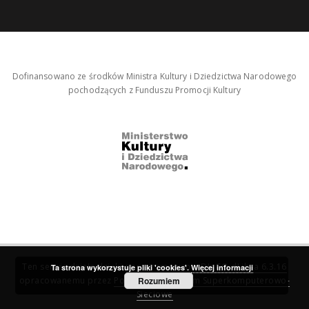
Dofinansowano ze środków Ministra Kultury i Dziedzictwa Narodowego
pochodzących z Funduszu Promocji Kultury
Ten serwis działa dzięki oprogramowaniu
DInGO dLibra 6.3.16
Ta strona wykorzystuje pliki 'cookies'.
Więcej informacji
opracowanemu przez
Poznańskie Centrum Superkomputerowo-
Rozumiem
Sieciowe