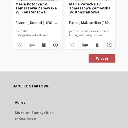
Maria Potocka 1v.
Maria Potocka 1v.
Ma
Tomaszowa Zamoyska
Tomaszowa Zamoyska
To
2v. Konstantowa
2v. Konstantowa
2v
Lubomirska (1850–1945)
Lubomirska (1850-1945)
Lu
Brandel, Konrad (1838-1920)
Fajans, Maksymilian (1827–1889)
Faj
ok. 1870
początek lat siedemdziesiątych XIX wi
poc
fotografia zabytkowa
fotografia zabytkowa
fot
Więcej
DANE KONTAKTOWE
Adres
Muzeum Zamoyskich
w Kozłówce