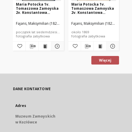
Maria Potocka 1v.
Maria Potocka 1v.
Ma
Tomaszowa Zamoyska
Tomaszowa Zamoyska
To
2v. Konstantowa
2v. Konstantowa
2v
Lubomirska (1850–1945)
Lubomirska (1850–1945)
Lu
Fajans, Maksymilian (1827–1889)
Fajans, Maksymilian (1827–1889)
Bra
początek lat siedemdziesiątych XIX wieku
około 1869
ok.
fotografia zabytkowa
fotografia zabytkowa
fot
Więcej
DANE KONTAKTOWE
Adres
Muzeum Zamoyskich
w Kozłówce