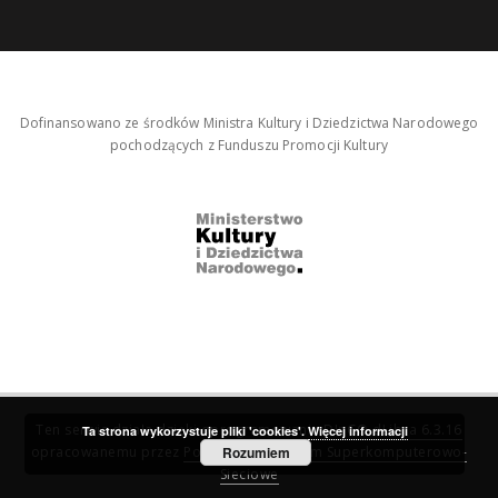
Dofinansowano ze środków Ministra Kultury i Dziedzictwa Narodowego
pochodzących z Funduszu Promocji Kultury
Ten serwis działa dzięki oprogramowaniu
DInGO dLibra 6.3.16
Ta strona wykorzystuje pliki 'cookies'.
Więcej informacji
opracowanemu przez
Poznańskie Centrum Superkomputerowo-
Rozumiem
Sieciowe